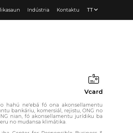
TT
likasaun
Indústria
Kontaktu
Vcard
no hahú ne'ebá fó ona akonsellamentu
untu bankáriu, komersiál, rejistu, ONG no
 ONG nian, fó akonsellamentu jurídiku ba
éneru no mudansa klimátika.