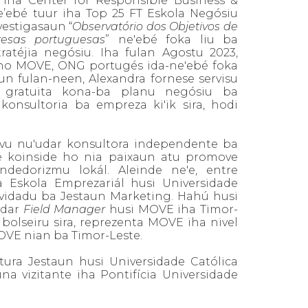
 iha Center for Responsible Business &
e’ebé tuur iha Top 25 FT Eskola Negósiu
vestigasaun “
Observatório dos Objetivos de
esas portuguesas
” ne'ebé foka liu ba
atéjia negósiu. Iha fulan Agostu 2023,
 ho MOVE, ONG portugés ida-ne'ebé foka
n fulan-neen, Alexandra fornese servisu
n gratuita kona-ba planu negósiu ba
konsultoria ba empreza ki'ik sira, hodi
tivu nu'udar konsultora independente ba
bé koinside ho nia paixaun atu promove
ndedorizmu lokál. Aleinde ne'e, entre
 Eskola Emprezariál husi Universidade
nvidadu ba Jestaun Marketing. Hahú husi
udar
Field Manager
husi MOVE iha Timor-
 bolseiru sira, reprezenta MOVE iha nivel
MOVE nian ba Timor-Leste.
atura Jestaun husi Universidade Católica
a vizitante iha Pontifícia Universidade