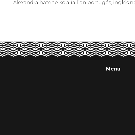
Alexandra hatene ko'alia lian portugés, inglés n
Menu