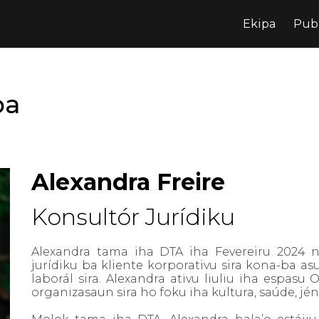
Ekipa
Pub
pa
Alexandra Freire
Konsultór Jurídiku
Alexandra tama iha DTA iha Fevereiru 2024 
jurídiku ba kliente korporativu sira kona-ba as
laborál sira.
Alexandra ativu liuliu iha espasu
organizasaun sira ho foku iha kultura, saúde, j