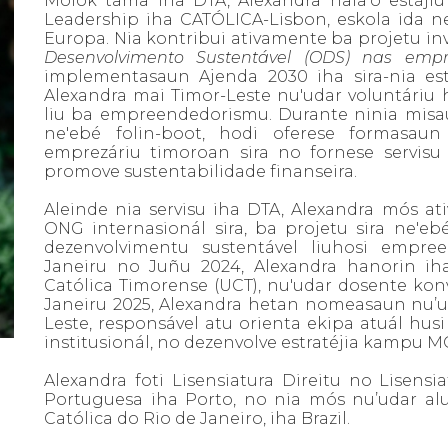
Molok tama iha DTA, Alexandra hala’o estájiu
Leadership iha CATÓLICA-Lisbon, eskola ida n
Europa. Nia kontribui ativamente ba projetu in
Desenvolvimento Sustentável (ODS) nas empr
implementasaun Ajenda 2030 iha sira-nia estr
Alexandra mai Timor-Leste nu'udar voluntáriu
liu ba empreendedorismu. Durante ninia misau
ne'ebé folin-boot, hodi oferese formasau
emprezáriu timoroan sira no fornese servisu 
promove sustentabilidade finanseira.
Aleinde nia servisu iha DTA, Alexandra mós a
ONG internasionál sira, ba projetu sira ne'e
dezenvolvimentu sustentável liuhosi empree
Janeiru no Juñu 2024, Alexandra hanorin iha
Católica Timorense (UCT), nu'udar dosente ko
Janeiru 2025, Alexandra hetan nomeasaun nu’
Leste, responsável atu orienta ekipa atuál husi
institusionál, no dezenvolve estratéjia kampu 
Alexandra foti Lisensiatura Direitu no Lisensi
Portuguesa iha Porto, no nia mós nu’udar alun
Católica do Rio de Janeiro, iha Brazil.