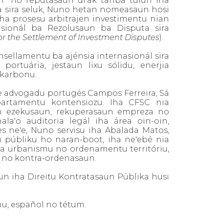
 “ho reputasaun di’ak tanba tulun iha
ta sira seluk, Nuno hetan nomeasaun hosi
iha prosesu arbitrajen investimentu nian
asionál ba Rezolusaun ba Disputa sira
for the Settlement of Investment Disputes
).
onsellamentu ba ajénsia internasionál sira
portuária, jestaun lixu sólidu, enerjia
 karbonu.
e advogadu portugés Campos Ferreira, Sá
epartamentu kontensiozu. Iha CFSC nia
an ezekusaun, rekuperasaun empreza no
la'o auditoria legál iha área oin-oin,
es ne'e, Nuno servisu iha Abalada Matos,
u públiku ho naran-boot, iha ne'ebé nia
 área urbanismu no ordenamentu territóriu,
, no kontra-ordenasaun.
un iha Direitu Kontratasaun Públika husi
anu, español no tétum.