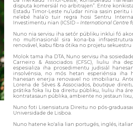
ba merkadu Timor-Leste, konsideradu hanesan
disputa komersiál no arbitrajen”. Entre konkis
Estadu Timor-Leste nu’udar ninia sasin peritu 
ne’ebé hala’o tuir regra hosi Sentru Intern
Investimentu nian (ICSID –
International Centre 
Nuno nia servisu iha setór públiku inklui fó ak
no multinasionál sira kona-ba infraestrutura 
renovável, kabu fibra ótika no projetu sekuestru
Molok tama iha DTA, Nuno servisu iha sosiedad
Carneiro & Associados (CFSC), liuliu iha d
espesializa iha prosedimentu judisiál hanes
insolvénsia, no mós hetan esperiénsia iha ha
hanesan enerjia renovavel no imobiliariu. Ant
Lorena de Sèves & Associados,
boutique
direit
prátika foka liu ba direitu públiku, liuliu iha
kontratasaun públika, ambiente no jestaun lixu
Nuno foti Lisensiatura Direitu no pós-graduasa
Universidade de Lisboa.
Nuno hatene ko'alia lian portugés, inglés, itali