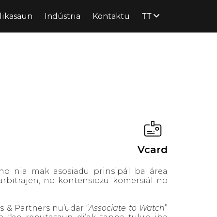
TT
likasaun
Indústria
Kontaktu
Vcard
o nia mak asosiadu prinsipál ba área
 arbitrajen, no kontensiozu komersiál no
 & Partners nu’udar “
Associate to Watch
”