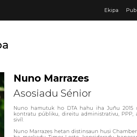
Ekipa
Pub
pa
Nuno Marrazes
Asosiadu Sénior
Nuno hamutuk ho DTA hahu iha Juñu 2015 n
kontratu públiku, direitu administrativu, PPP,
sivíl.
Nuno Marrazes hetan distinsaun husi Chambers